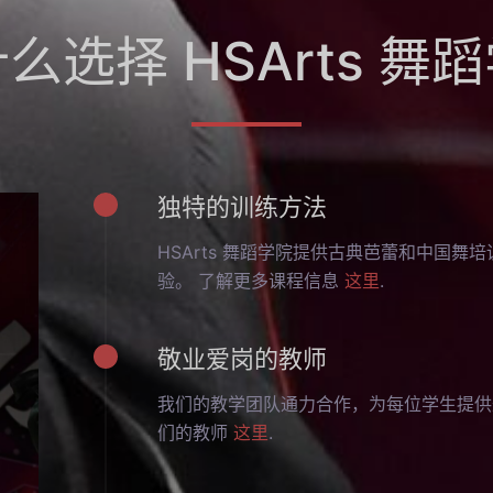
么选择 HSArts 舞
独特的训练方法
HSArts 舞蹈学院提供古典芭蕾和中国
验。 了解更多课程信息
这里
.
敬业爱岗的教师
我们的教学团队通力合作，为每位学生提供
们的教师
这里
.