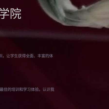
蹈学院
舞培训，让学生获得全面、丰富的体
最佳的培训和学习体验。认识我