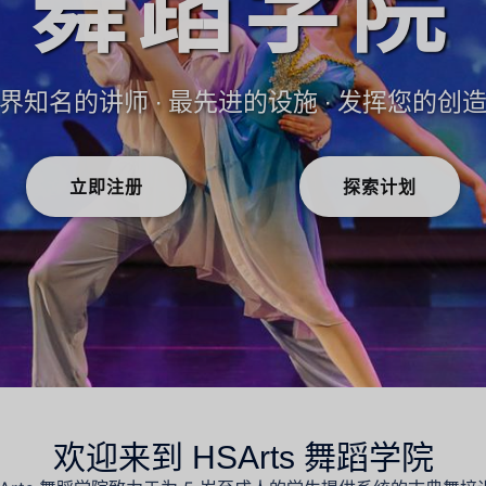
舞蹈学院
界知名的讲师 ∙ 最先进的设施 ∙ 发挥您的创
立即注册
探索计划
欢迎来到 HSArts 舞蹈学院