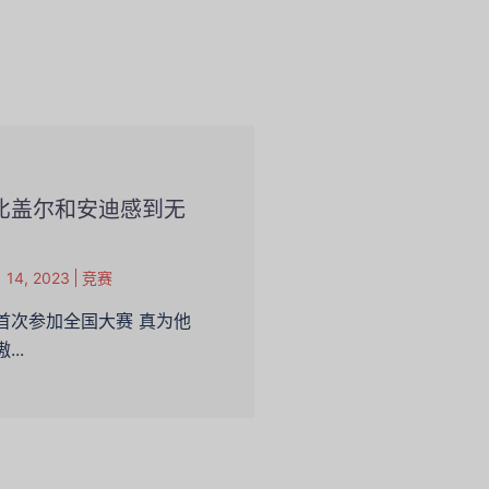
比盖尔和安迪感到无
祝贺上周末参
！
赛的所有学生！..
 14, 2023
竞赛
发布于
5 月 10, 2023
首次参加全国大赛 真为他
祝贺所有参加雷霆
..
生。