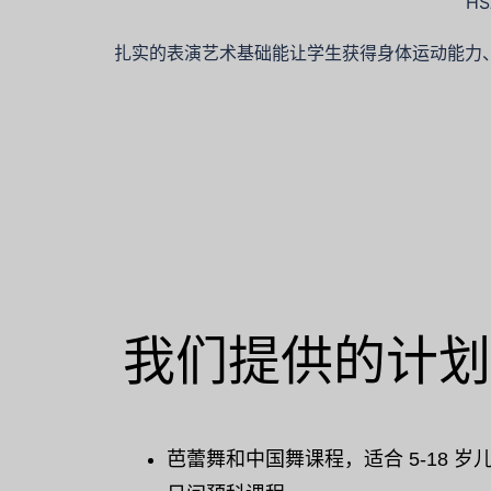
H
扎实的表演艺术基础能让学生获得身体运动能力
我们提供的计划
芭蕾舞和中国舞课程，适合 5-18 岁