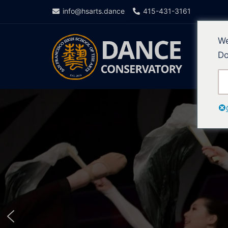
info@hsarts.dance
415-431-3161
We
Do