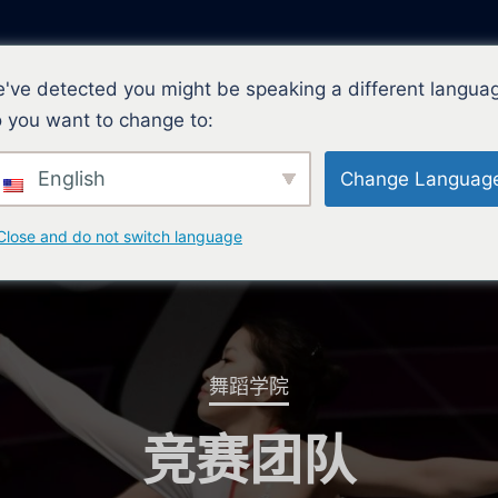
've detected you might be speaking a different langua
 you want to change to:
关于
计划
English
Change Languag
Close and do not switch language
舞蹈学院
竞赛团队